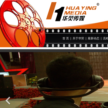
首 页
|
关于华荧
|
最新动态
|
流