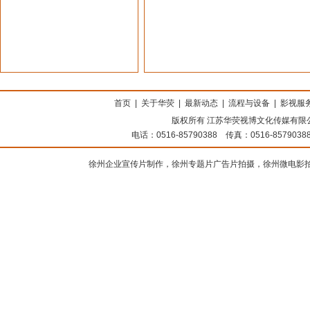
上海搬家公司
首页
|
关于华荧
|
最新动态
|
流程与设备
|
影视服
版权所有 江苏华荧视博文化传媒有限公司
电话：0516-85790388 传真：0516-8579
徐州企业宣传片制作，徐州专题片广告片拍摄，徐州微电影拍