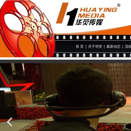
首 页
|
关于华荧
|
最新动态
|
流