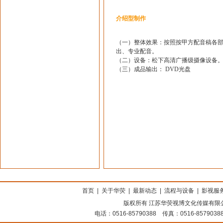
介绍型制作
（一）整体效果：按照按甲方配音稿各
出、专业配音。
（二）设备：松下高清广播级摄像设备
（三）成品输出： DVD光盘
上海搬家公司
首页
|
关于华荧
|
最新动态
|
流程与设备
|
影视服
版权所有 江苏华荧视博文化传媒有限公司
电话：0516-85790388 传真：0516-8579