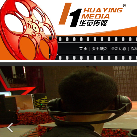
首 页
|
关于华荧
|
最新动态
|
流