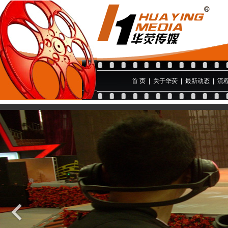
首 页
|
关于华荧
|
最新动态
|
流