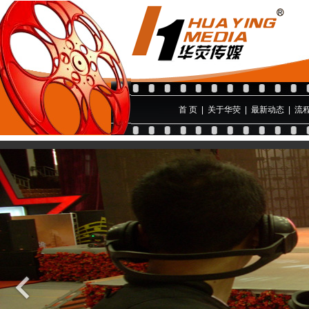
首 页
|
关于华荧
|
最新动态
|
流