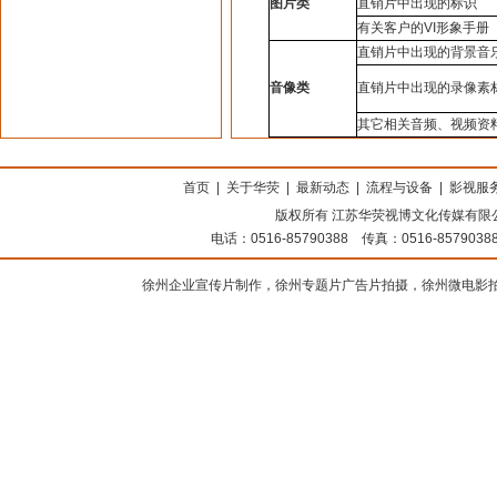
图片类
直销片中出现的标识
有关客户的VI形象手册
直销片中出现的背景音
音像类
直销片中出现的录像素
其它相关音频、视频资
上海搬家公司
首页
|
关于华荧
|
最新动态
|
流程与设备
|
影视服
版权所有 江苏华荧视博文化传媒有限公司
电话：0516-85790388 传真：0516-8579
徐州企业宣传片制作，徐州专题片广告片拍摄，徐州微电影拍