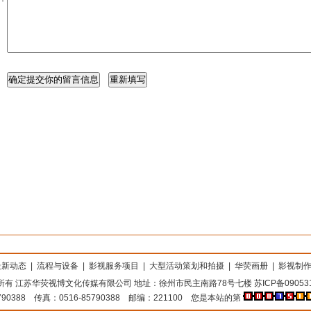
最新动态
|
流程与设备
|
影视服务项目
|
大型活动策划和拍摄
|
华荧画册
|
影视制
所有 江苏华荧视博文化传媒有限公司 地址：徐州市民主南路78号七楼 苏ICP备090531
790388 传真：0516-85790388 邮编：221100 您是本站的第