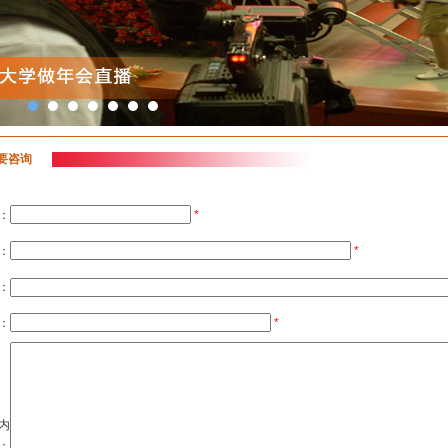
要咨询
：
*
：
*
：
：
*
内
：